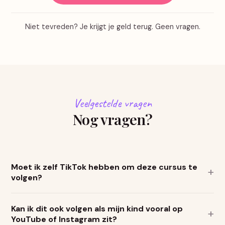
Niet tevreden? Je krijgt je geld terug. Geen vragen.
Veelgestelde vragen
Nog vragen?
Moet ik zelf TikTok hebben om deze cursus te
volgen?
Nee, dat hoeft niet. De cursus bevat voorbeeldvideo's en
Kan ik dit ook volgen als mijn kind vooral op
uitleg zodat je precies ziet wat je tiener tegenkomt,
YouTube of Instagram zit?
zonder dat je zelf een account nodig hebt.