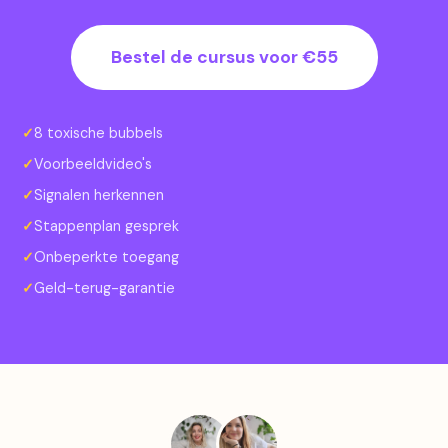
Bestel de cursus voor €55
8 toxische bubbels
Voorbeeldvideo's
Signalen herkennen
Stappenplan gesprek
Onbeperkte toegang
Geld-terug-garantie