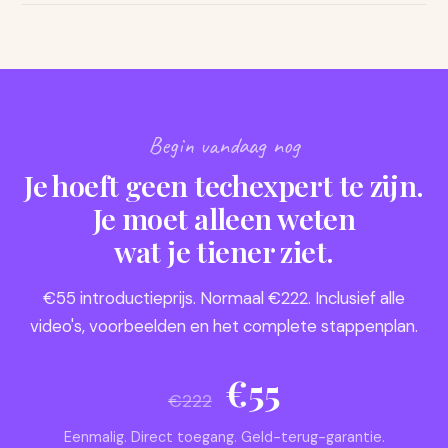
tevreden? Dan krijg je je geld terug.
Ja. De content die in de cursus behandeld wordt,
circuleert op alle sociale media. En je kind komt er ook via
klasgenoten mee in aanraking. Hoe eerder je weet wat er
speelt, hoe beter je kunt begeleiden als het moment
komt.
Begin vandaag nog
Je hoeft geen techexpert te zijn.
Je moet alleen weten
wat je tiener ziet.
€55 introductieprijs. Normaal €222. Inclusief alle
video's, voorbeelden en het complete stappenplan.
€55
€222
Eenmalig. Direct toegang. Geld-terug-garantie.