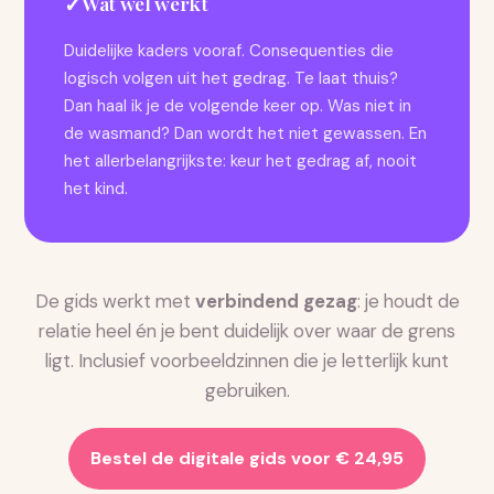
✓
Wat wél werkt
Duidelijke kaders vooraf. Consequenties die
logisch volgen uit het gedrag. Te laat thuis?
Dan haal ik je de volgende keer op. Was niet in
de wasmand? Dan wordt het niet gewassen. En
het allerbelangrijkste: keur het gedrag af, nooit
het kind.
De gids werkt met
verbindend gezag
: je houdt de
relatie heel én je bent duidelijk over waar de grens
ligt. Inclusief voorbeeldzinnen die je letterlijk kunt
gebruiken.
Bestel de digitale gids voor € 24,95