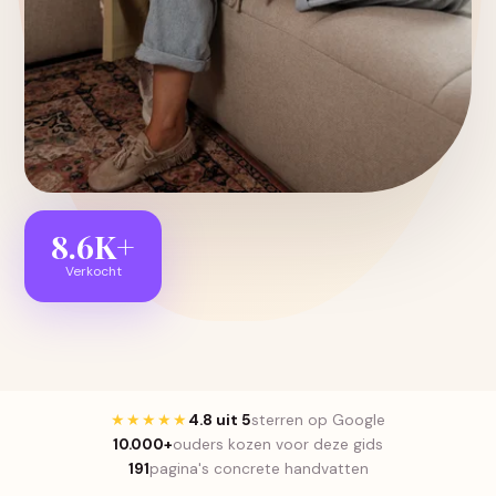
8.6K+
Verkocht
★★★★★
4.8 uit 5
sterren op Google
10.000+
ouders kozen voor deze gids
191
pagina's concrete handvatten