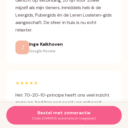
Gericht op verbinding; zo fijn voor zowel
mijzelf als mijn tieners. Inmiddels heb ik de
Leergids, Pubergids én de Leren Loslaten-gids
aangeschaft. De sfeer in huis is nu echt
relaxter.
Inge Kalkhoven
I
Google Review
★★★★★
Het 70-20-10-principe heeft ons veel inzicht
gegeven, had hier nog nooit van gehoord.
Onze oudste is 9 en heel temperamentvol. We
Bestel met zomeractie
weten nu precies hoe en wat.
Code ZOMER15 automatisch toegepast