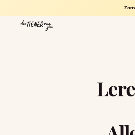
Zom
Lere
All