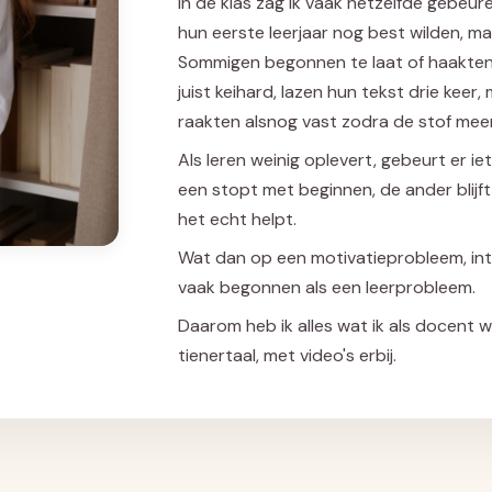
In de klas zag ik vaak hetzelfde gebeure
hun eerste leerjaar nog best wilden, m
Sommigen begonnen te laat of haakten
juist keihard, lazen hun tekst drie kee
raakten alsnog vast zodra de stof mee
Als leren weinig oplevert, gebeurt er i
een stopt met beginnen, de ander blij
het echt helpt.
Wat dan op een motivatieprobleem, intell
vaak begonnen als een leerprobleem.
Daarom heb ik alles wat ik als docent w
tienertaal, met video's erbij.