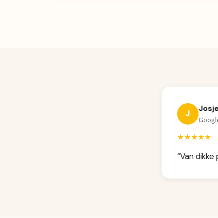
Josj
J
Googl
★★★★★
“Van dikke 