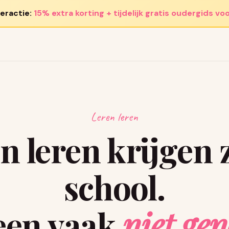
eractie:
15% extra korting + tijdelijk gratis oudergids voo
Leren leren
n leren krijgen 
school.
een vaak
niet ge