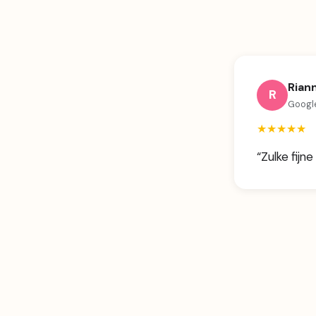
Rian
R
Googl
★★★★★
“Zulke fijn