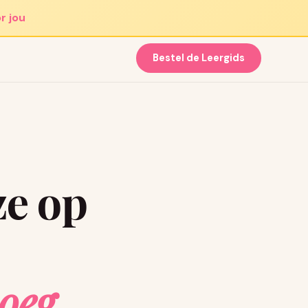
r jou
Bestel de Leergids
ze op
noeg
.