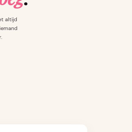
t altijd
 iemand
.